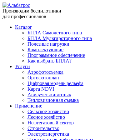
Производим беспилотники
для профессионалов
Каталог
БПЛА Самолетного типа
БПЛА Мультироторного типа
Полезные нагрузки
Комплектующие
Программное обеспечение
Как выбрать БПЛА?
Услуги
Аэрофотосъемка
Ортофотоплан
Цифровая модель рельефа
Карта NDVI
Авиаучет животных
Тепловизионная съемка
Применение
Сельское хозяйство
Лесное хозяйство
Нефтегазовый сектор
Строительство
Электроэнергетика
Транспортная инфраструктура