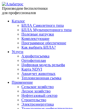
Производим беспилотники
для профессионалов
Каталог
БПЛА Самолетного типа
БПЛА Мультироторного типа
Полезные нагрузки
Комплектующие
Программное обеспечение
Как выбрать БПЛА?
Услуги
Аэрофотосъемка
Ортофотоплан
Цифровая модель рельефа
Карта NDVI
Авиаучет животных
Тепловизионная съемка
Применение
Сельское хозяйство
Лесное хозяйство
Нефтегазовый сектор
Строительство
Электроэнергетика
Транспортная инфраструктура