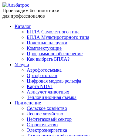
Производим беспилотники
для профессионалов
Каталог
БПЛА Самолетного типа
БПЛА Мультироторного типа
Полезные нагрузки
Комплектующие
Программное обеспечение
Как выбрать БПЛА?
Услуги
Аэрофотосъемка
Ортофотоплан
Цифровая модель рельефа
Карта NDVI
Авиаучет животных
Тепловизионная съемка
Применение
Сельское хозяйство
Лесное хозяйство
Нефтегазовый сектор
Строительство
Электроэнергетика
Транспортная инфраструктура