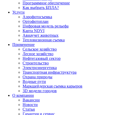
Программное обеспечение
Как выбрать БПЛА?
Услуги
Аэрофотосъемка
Ортофотоплан
Цифровая модель рельефа
Карта NDVI
Авиаучет животных
Тепловизионная съемка
Применение
Сельское хозяйство
Лесное хозяйство
Нефтегазовый сектор
Строительство
Электроэнергетика
Транспортная инфраструктура
Охрана природы
Водные пути
Маркшейдерская съемка карьеров
3D модели городов
О компании
Вакансии
Новости
Статьи
Гарантия и сервис